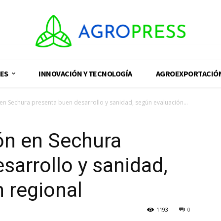
ES
INNOVACIÓN Y TECNOLOGÍA
AGROEXPORTACIÓ
en Sechura presenta buen desarrollo y sanidad, según evaluación...
ón en Sechura
sarrollo y sanidad,
 regional
1193
0