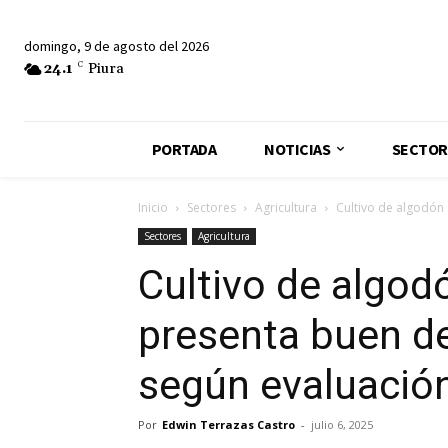
domingo, 9 de agosto del 2026
24.1
C
Piura
PORTADA
NOTICIAS
SECTOR
Inicio
Sectores
Agricultura
Cultivo de algodón 
Sectores
Agricultura
Cultivo de algod
presenta buen de
según evaluación
Por
Edwin Terrazas Castro
-
julio 6, 2025