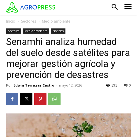
Inicio
Sectores
Medio ambiente
Sectores
Medio ambiente
Noticias
Senamhi analiza humedad
del suelo desde satélites para
mejorar gestión agrícola y
prevención de desastres
Por
Edwin Terrazas Castro
-
mayo 12, 2026
395
0