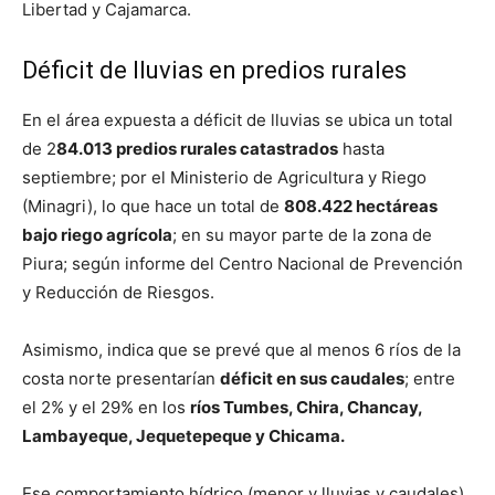
Libertad y Cajamarca.
Déficit de lluvias en predios rurales
En el área expuesta a déficit de lluvias se ubica un total
de 2
84.013 predios rurales catastrados
hasta
septiembre; por el Ministerio de Agricultura y Riego
(Minagri), lo que hace un total de
808.422 hectáreas
bajo riego agrícola
; en su mayor parte de la zona de
Piura; según informe del Centro Nacional de Prevención
y Reducción de Riesgos.
Asimismo, indica que se prevé que al menos 6 ríos de la
costa norte presentarían
déficit en sus caudales
; entre
el 2% y el 29% en los
ríos Tumbes, Chira, Chancay,
Lambayeque, Jequetepeque y Chicama.
Ese comportamiento hídrico (menor y lluvias y caudales),