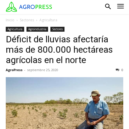
Inicio
Sectores
Agricultura
Agricultura
Agroindustria
Sectores
Déficit de lluvias afectaría
más de 800.000 hectáreas
agrícolas en el norte
AgroPress
-
septiembre 25, 2020
0