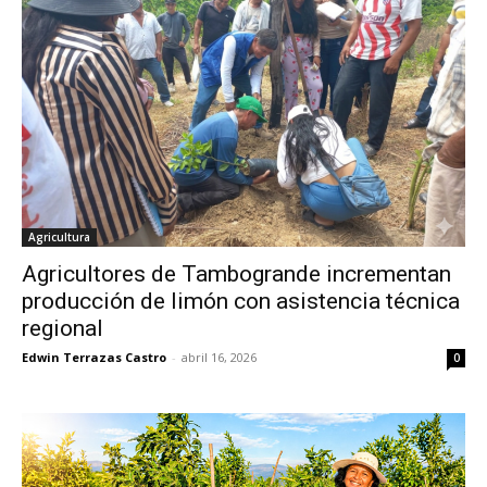
Agricultura
Agricultores de Tambogrande incrementan
producción de limón con asistencia técnica
regional
Edwin Terrazas Castro
-
abril 16, 2026
0