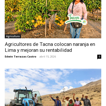
Agricultura
Agricultores de Tacna colocan naranja en
Lima y mejoran su rentabilidad
Edwin Terrazas Castro
-
abril 15, 2026
0