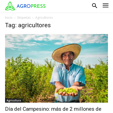
Inicio
Etiquetas
Agricultores
Tag: agricultores
Agricultura
Día del Campesino: más de 2 millones de