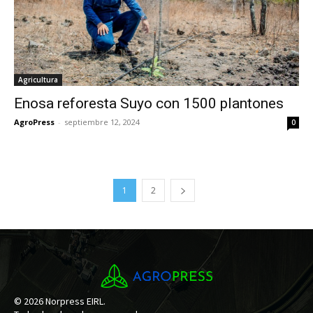
Agricultura
Enosa reforesta Suyo con 1500 plantones
AgroPress
-
septiembre 12, 2024
0
1
2
© 2026 Norpress EIRL.