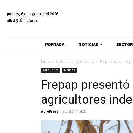
jueves, 6 de agosto del 2026
29.6
C
Piura
PORTADA
NOTICIAS
SECTOR
Inicio
Sectores
Agricultura
Frepap presentó pr
Agricultura
Noticias
Frepap presentó
agricultores ind
AgroPress
-
agosto 17, 2020