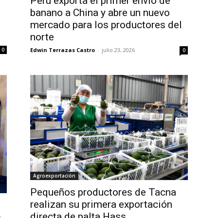
Perú exporta el primer envío de
banano a China y abre un nuevo
mercado para los productores del
norte
Edwin Terrazas Castro
-
julio 23, 2026
0
0
Agroexportación
Pequeños productores de Tacna
realizan su primera exportación
directa de palta Hass
s