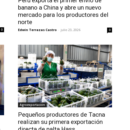
Perú exporta el primer envío de
banano a China y abre un nuevo
mercado para los productores del
norte
Edwin Terrazas Castro
-
julio 23, 2026
0
0
Agroexportación
Pequeños productores de Tacna
realizan su primera exportación
directa de palta Hass
s