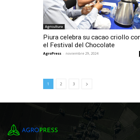
Agricultura
Piura celebra su cacao criollo co
el Festival del Chocolate
AgroPress
-
noviembre 29, 2024
1
2
3