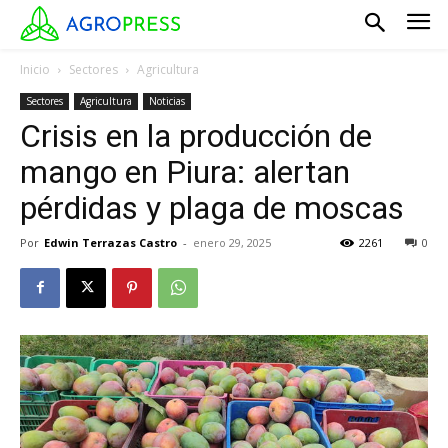
Inicio
Sectores
Agricultura
Sectores
Agricultura
Noticias
Crisis en la producción de
mango en Piura: alertan
pérdidas y plaga de moscas
Por
Edwin Terrazas Castro
-
enero 29, 2025
2261
0