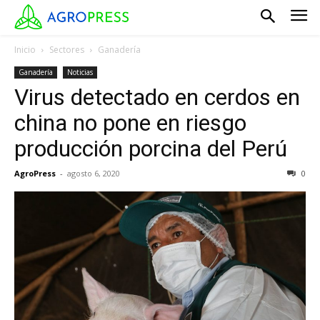
Inicio
Sectores
Ganadería
Ganadería
Noticias
Virus detectado en cerdos en
china no pone en riesgo
producción porcina del Perú
AgroPress
-
agosto 6, 2020
0