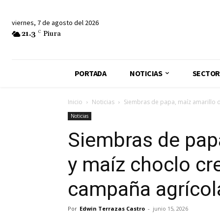
viernes, 7 de agosto del 2026
21.3
C
Piura
PORTADA
NOTICIAS
SECTOR
Inicio
Noticias
Siembras de papa, maíz amarillo du
Noticias
Siembras de papa
y maíz choclo cr
campaña agrícol
Por
Edwin Terrazas Castro
-
junio 15, 2026