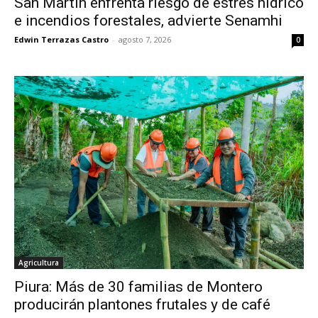
San Martín enfrenta riesgo de estrés hídrico
e incendios forestales, advierte Senamhi
Edwin Terrazas Castro
-
agosto 7, 2026
0
Agricultura
Piura: Más de 30 familias de Montero
producirán plantones frutales y de café