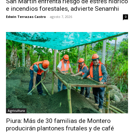
San Martín enfrenta riesgo de estrés hídrico
e incendios forestales, advierte Senamhi
Edwin Terrazas Castro
-
agosto 7, 2026
0
Agricultura
Piura: Más de 30 familias de Montero
producirán plantones frutales y de café