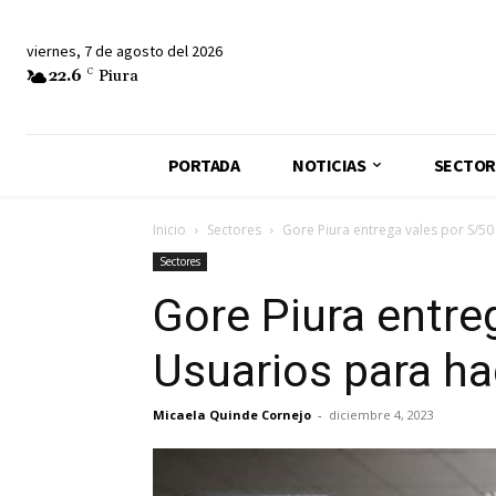
viernes, 7 de agosto del 2026
22.6
C
Piura
PORTADA
NOTICIAS
SECTOR
Inicio
Sectores
Gore Piura entrega vales por S/50 
Sectores
Gore Piura entre
Usuarios para ha
Micaela Quinde Cornejo
-
diciembre 4, 2023