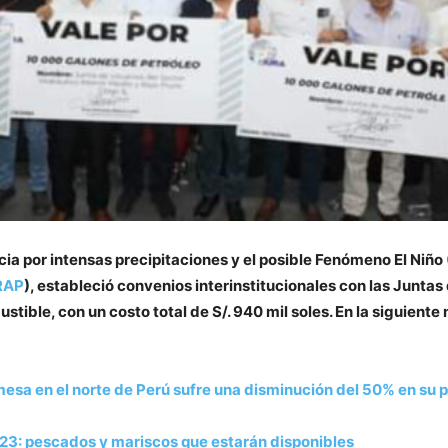
a por intensas precipitaciones y el posible Fenómeno El Niño (
RAP
), estableció convenios interinstitucionales con las Junta
stible, con un costo total de S/. 940 mil soles. En la siguiente
 mesa en el norte de Perú sufre una disminución del 50% en su
23: pescados y mariscos que estarán disponibles