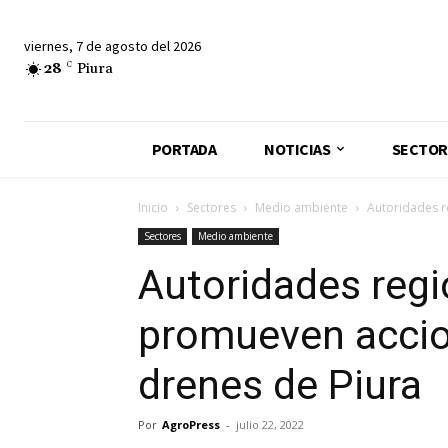
viernes, 7 de agosto del 2026
28
C
Piura
PORTADA
NOTICIAS
SECTOR
Inicio
Sectores
Medio ambiente
Autoridades r
Sectores
Medio ambiente
Autoridades regi
promueven accio
drenes de Piura
Por
AgroPress
-
julio 22, 2022