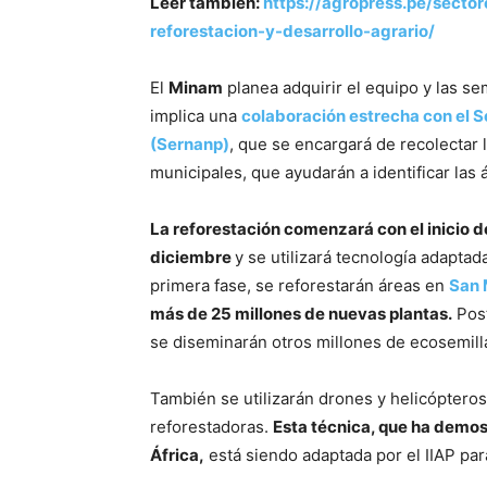
Leer también:
https://agropress.pe/secto
reforestacion-y-desarrollo-agrario/
El
Minam
planea adquirir el equipo y las sem
implica una
colaboración estrecha con el S
(Sernanp)
, que se encargará de recolectar 
municipales, que ayudarán a identificar las 
La reforestación comenzará con el inicio d
diciembre
y se utilizará tecnología adaptad
primera fase, se reforestarán áreas en
San 
más de 25 millones de nuevas plantas.
Post
se diseminarán otros millones de ecosemill
También se utilizarán drones y helicópteros p
reforestadoras.
Esta técnica, que ha demos
África,
está siendo adaptada por el IIAP par