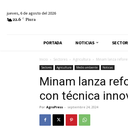
jueves, 6 de agosto del 2026
22.6
C
Piura
PORTADA
NOTICIAS
SECTOR
Inicio
Sectores
Agricultura
Minam lanza refore
Sectores
Agricultura
Medio ambiente
Noticias
Minam lanza ref
con técnica inno
Por
AgroPress
-
septiembre 24, 2024