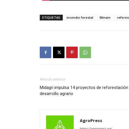
ETIQUETAS
incendio forestal
Minam
refores
Artículo anterior
Midagri impulsa 14 proyectos de reforestación
desarrollo agrario
AgroPress
https://agropress.pe/