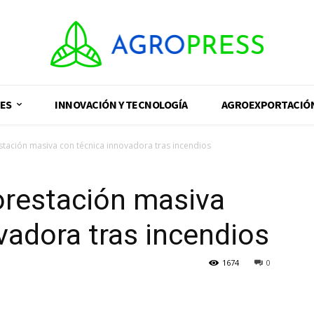
ES
INNOVACIÓN Y TECNOLOGÍA
AGROEXPORTACIÓ
stación masiva con técnica innovadora tras incendios
orestación masiva
vadora tras incendios
1674
0