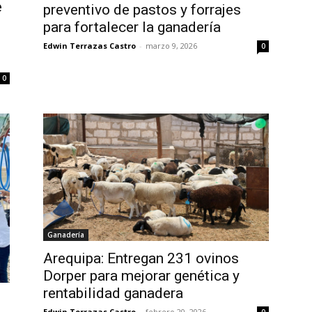
e
preventivo de pastos y forrajes
para fortalecer la ganadería
d
Edwin Terrazas Castro
-
marzo 9, 2026
0
0
Ganadería
Arequipa: Entregan 231 ovinos
Dorper para mejorar genética y
rentabilidad ganadera
Edwin Terrazas Castro
-
febrero 20, 2026
0