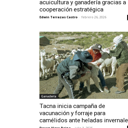
acuicultura y ganadería gracias a
cooperación estratégica
Edwin Terrazas Castro
-
febrero 26, 2026
Ganadería
Tacna inicia campaña de
vacunación y forraje para
camélidos ante heladas invernal
Dayan Viera Reina
-
julio 3, 2025