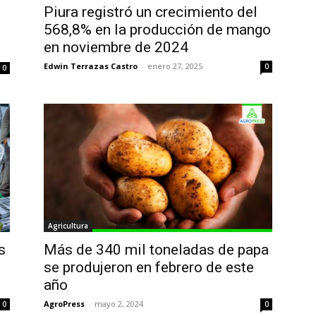
Piura registró un crecimiento del
568,8% en la producción de mango
en noviembre de 2024
Edwin Terrazas Castro
-
enero 27, 2025
0
0
Agricultura
s
Más de 340 mil toneladas de papa
se produjeron en febrero de este
año
AgroPress
-
mayo 2, 2024
0
0