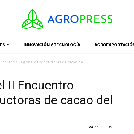
ES
INNOVACIÓN Y TECNOLOGÍA
AGROEXPORTACIÓ
II Encuentro Regional de productoras de cacao del...
l II Encuentro
uctoras de cacao del
1165
0