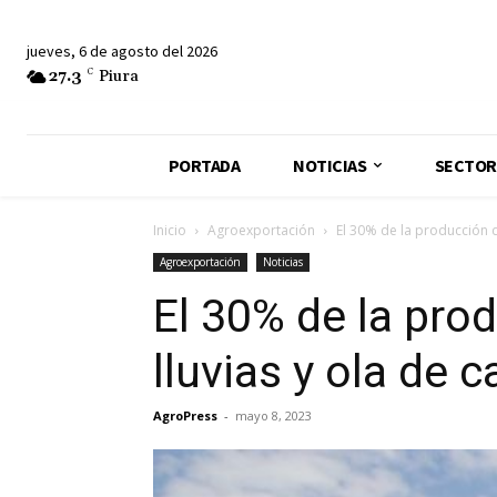
jueves, 6 de agosto del 2026
27.3
C
Piura
PORTADA
NOTICIAS
SECTOR
Inicio
Agroexportación
El 30% de la producción d
Agroexportación
Noticias
El 30% de la pro
lluvias y ola de c
AgroPress
-
mayo 8, 2023