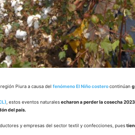
 región Piura a causa del
fenómeno El Niño costero
continúan
g
CL)
, estos eventos naturales
echaron a perder la cosecha 2023
ón del país.
ductores y empresas del sector textil y confecciones, pues
tien