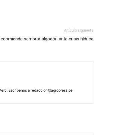
Artículo siguiente
recomienda sembrar algodón ante crisis hídrica
 Perú. Escríbenos a
redaccion@agropress.pe