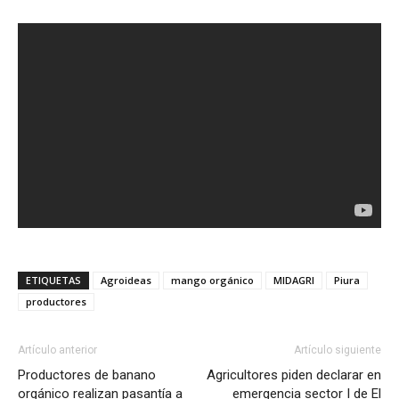
ETIQUETAS
Agroideas
mango orgánico
MIDAGRI
Piura
productores
Artículo anterior
Artículo siguiente
Productores de banano
Agricultores piden declarar en
orgánico realizan pasantía a
emergencia sector I de El