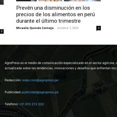
Prevén una disminución en los
precios de los alimentos en perú
durante el último trimestre
Micaela Quinde Cornejo
-
octubre 7, 2023
0
0
AgroPress es el medio de comunicación especializado en el sector agrícola, 
actualizada sobre las tendencias, innovaciones y desafíos que enfrentan los 
Redacción:
redaccion@agropress.pe
Publicidad:
publicidad@agropress.pe
Teléfono:
+51 910 213 200