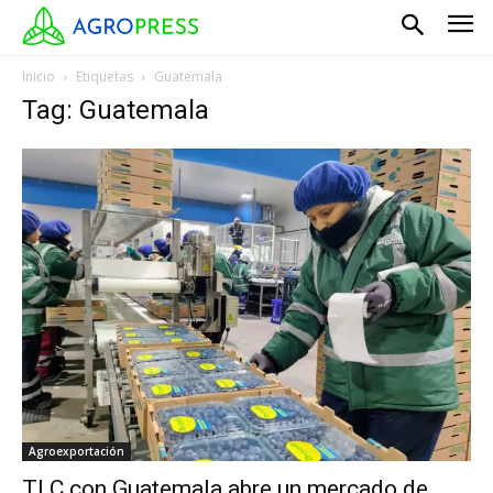
Inicio
Etiquetas
Guatemala
Tag: Guatemala
Agroexportación
TLC con Guatemala abre un mercado de