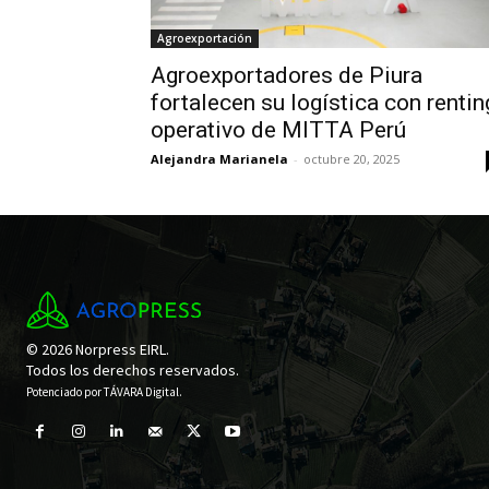
Agroexportación
Agroexportadores de Piura
fortalecen su logística con rentin
operativo de MITTA Perú
Alejandra Marianela
-
octubre 20, 2025
© 2026 Norpress EIRL.
Todos los derechos reservados.
Potenciado por
TÁVARA Digital
.