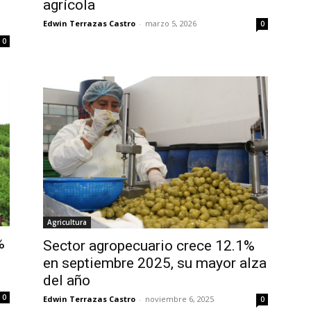
agrícola
Edwin Terrazas Castro
-
marzo 5, 2026
0
0
Agricultura
%
Sector agropecuario crece 12.1%
en septiembre 2025, su mayor alza
del año
0
Edwin Terrazas Castro
-
noviembre 6, 2025
0