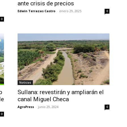
ante crisis de precios
s
Edwin Terrazas Castro
-
enero 29, 2025
0
0
Noticias
o
Sullana: revestirán y ampliarán el
de
canal Miguel Checa
AgroPress
-
junio 29, 2024
0
0