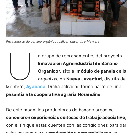
Productores de banano orgánico realizan pasantía a Montero.
U
n grupo de representantes del proyecto
Innovación Agroindustrial de Banano
Orgánico
visitó el
módulo
de panela
de la
organización
Nueva Juventud
, distrito de
Montero,
Ayabaca
. Dicha actividad formó parte de una
pasantía a la cooperativa agraria
Norandino
.
De este modo, los productores de banano orgánico
conocieron experiencias exitosas de trabajo asociativo
;
con el fin que estas cuenten con las condiciones para dar
valor agregado a su
producción y
comercializar
a los