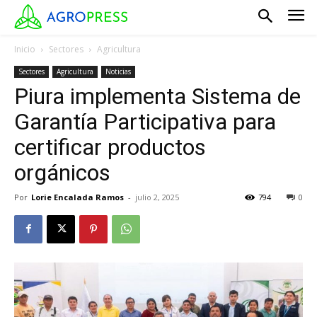
Inicio
Sectores
Agricultura
Sectores
Agricultura
Noticias
Piura implementa Sistema de
Garantía Participativa para
certificar productos
orgánicos
Por
Lorie Encalada Ramos
-
julio 2, 2025
794
0