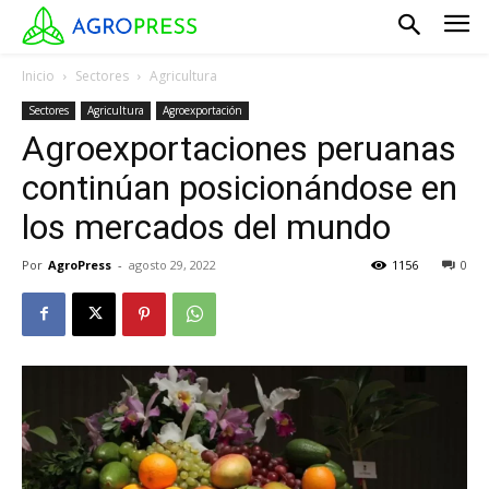
Inicio
Sectores
Agricultura
Sectores
Agricultura
Agroexportación
Agroexportaciones peruanas
continúan posicionándose en
los mercados del mundo
Por
AgroPress
-
agosto 29, 2022
1156
0