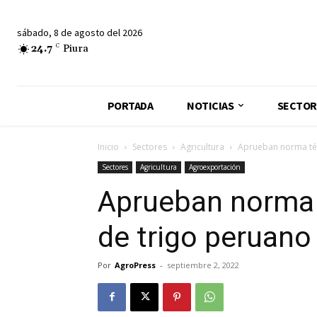
sábado, 8 de agosto del 2026
24.7
C
Piura
PORTADA
NOTICIAS
SECTOR
Inicio
Sectores
Agricultura
Aprueban norma téc
Sectores
Agricultura
Agroexportación
Aprueban norma 
de trigo peruano
Por
AgroPress
-
septiembre 2, 2022