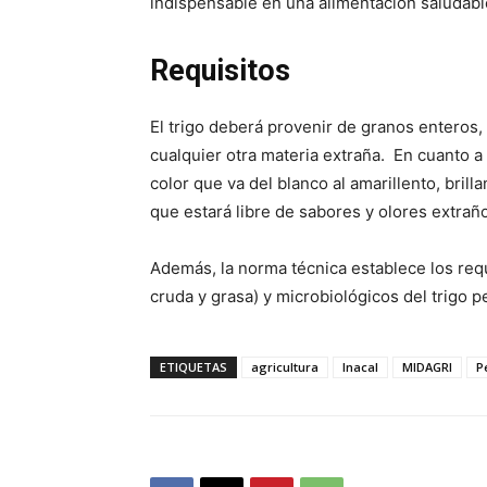
indispensable en una alimentación saludabl
Requisitos
El trigo deberá provenir de granos enteros, 
cualquier otra materia extraña. En cuanto a 
color que va del blanco al amarillento, brill
que estará libre de sabores y olores extrañ
Además, la norma técnica establece los requ
cruda y grasa) y microbiológicos del trigo p
ETIQUETAS
agricultura
Inacal
MIDAGRI
P