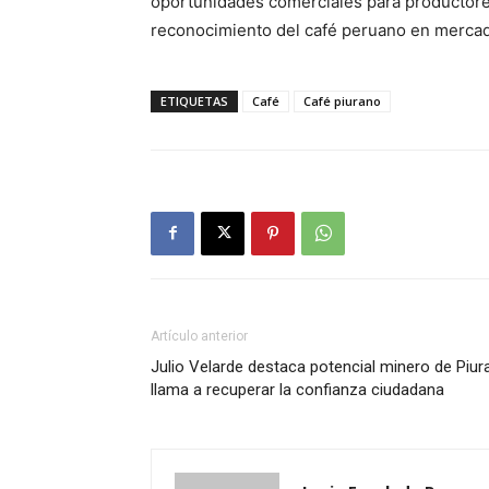
oportunidades comerciales para productores
reconocimiento del café peruano en merca
ETIQUETAS
Café
Café piurano
Artículo anterior
Julio Velarde destaca potencial minero de Piur
llama a recuperar la confianza ciudadana