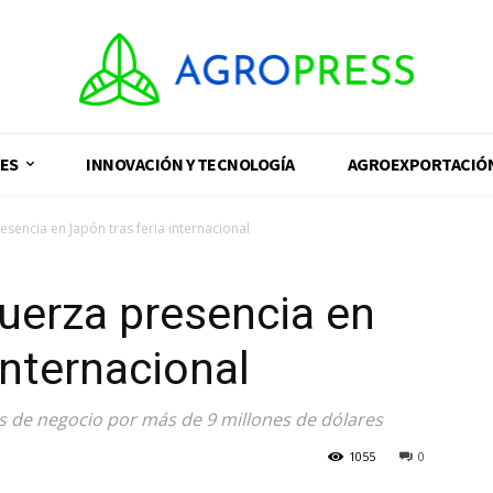
ES
INNOVACIÓN Y TECNOLOGÍA
AGROEXPORTACIÓ
sencia en Japón tras feria internacional
uerza presencia en
internacional
 de negocio por más de 9 millones de dólares
1055
0