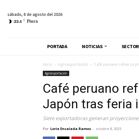
sábado, 8 de agosto del 2026
22.1
C
Piura
PORTADA
NOTICIAS
SECTOR
Inicio
Agroexportación
Café peruano refuerza pre
Agroexportación
Café peruano ref
Japón tras feria 
Siete exportadoras generan proyecciones
Por
Lorie Encalada Ramos
-
octubre 8, 2025