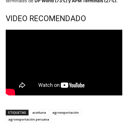
terminales de
DP World (73%) y APM Terminals (27%).
VIDEO RECOMENDADO
ETIQUETAS
aceituna
agroexportación
agroexportación peruana