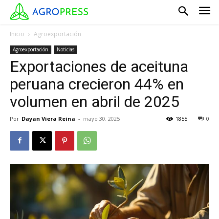
Inicio
Agroexportación
Agroexportación
Noticias
Exportaciones de aceituna
peruana crecieron 44% en
volumen en abril de 2025
Por
Dayan Viera Reina
-
mayo 30, 2025
1855
0