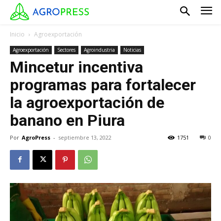
Inicio
Agroexportación
Agroexportación
Sectores
Agroindustria
Noticias
Mincetur incentiva
programas para fortalecer
la agroexportación de
banano en Piura
Por
AgroPress
-
septiembre 13, 2022
1751
0