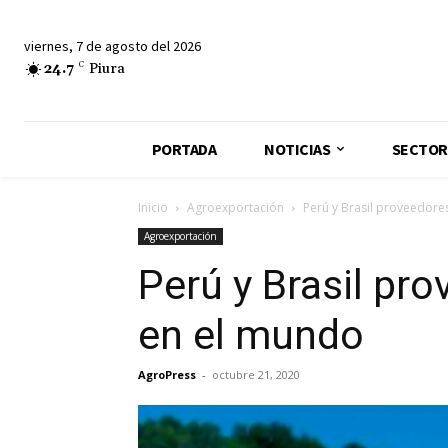
viernes, 7 de agosto del 2026
24.7
C
Piura
PORTADA
NOTICIAS
SECTOR
Inicio
Agroexportación
Perú y Brasil proveedore
Agroexportación
Perú y Brasil pr
en el mundo
AgroPress
-
octubre 21, 2020