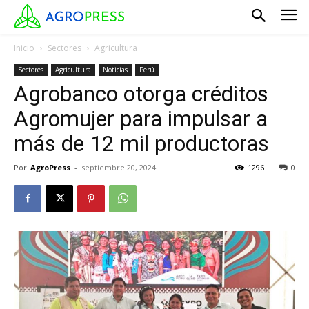
Inicio
Sectores
Agricultura
Sectores
Agricultura
Noticias
Perú
Agrobanco otorga créditos
Agromujer para impulsar a
más de 12 mil productoras
Por
AgroPress
-
septiembre 20, 2024
1296
0