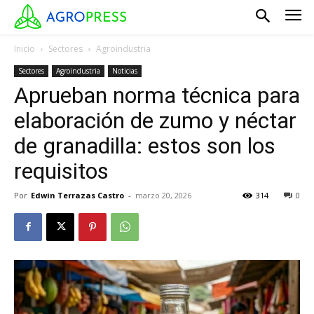
Inicio
Sectores
Agroindustria
Sectores
Agroindustria
Noticias
Aprueban norma técnica para
elaboración de zumo y néctar
de granadilla: estos son los
requisitos
Por
Edwin Terrazas Castro
-
marzo 20, 2026
314
0