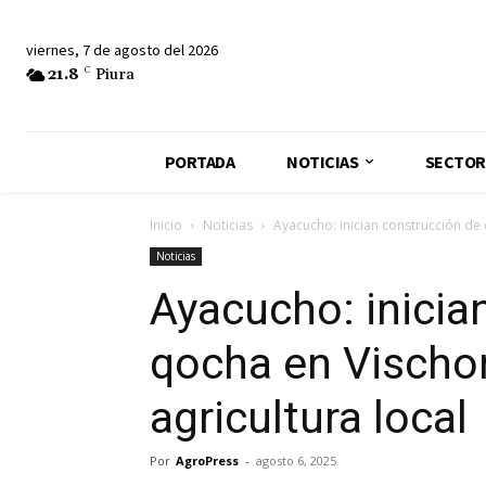
viernes, 7 de agosto del 2026
21.8
C
Piura
PORTADA
NOTICIAS
SECTOR
Inicio
Noticias
Ayacucho: inician construcción de 
Noticias
Ayacucho: inicia
qocha en Vischon
agricultura local
Por
AgroPress
-
agosto 6, 2025