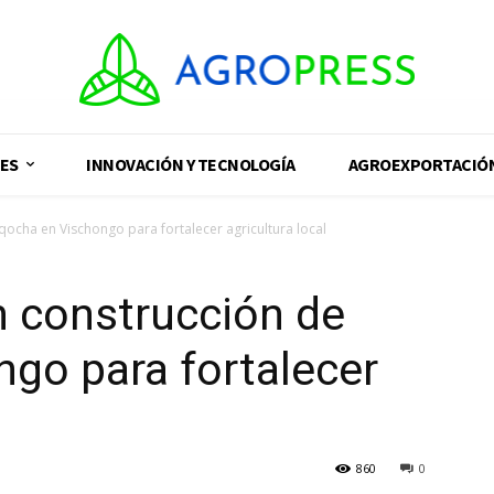
ES
INNOVACIÓN Y TECNOLOGÍA
AGROEXPORTACIÓ
qocha en Vischongo para fortalecer agricultura local
n construcción de
go para fortalecer
860
0