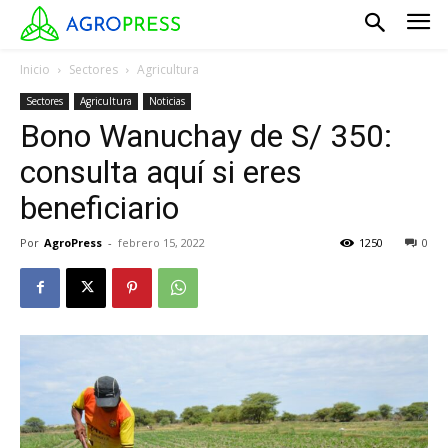
Inicio
Sectores
Agricultura
Sectores
Agricultura
Noticias
Bono Wanuchay de S/ 350:
consulta aquí si eres
beneficiario
Por
AgroPress
-
febrero 15, 2022
1250
0