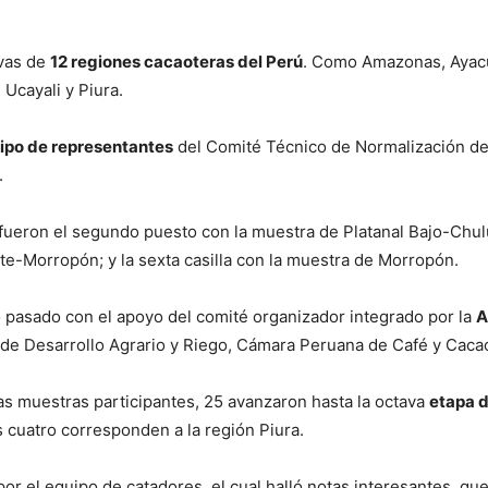
ivas de
12 regiones cacaoteras del Perú
. Como Amazonas, Ayacu
Ucayali y Piura.
ipo de representantes
del Comité Técnico de Normalización de 
.
ueron el segundo puesto con la muestra de Platanal Bajo-Chul
te-Morropón; y la sexta casilla con la muestra de Morropón.
o pasado con el apoyo del comité organizador integrado por la
A
e Desarrollo Agrario y Riego, Cámara Peruana de Café y Cacao y
as muestras participantes, 25 avanzaron hasta la octava
etapa d
 cuatro corresponden a la región Piura.
por el equipo de catadores, el cual halló notas interesantes, qu