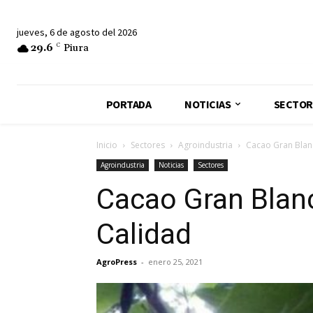
jueves, 6 de agosto del 2026
29.6
C
Piura
PORTADA
NOTICIAS
SECTOR
Inicio
Sectores
Agroindustria
Cacao Gran Blanc
Agroindustria
Noticias
Sectores
Cacao Gran Blanc
Calidad
AgroPress
-
enero 25, 2021