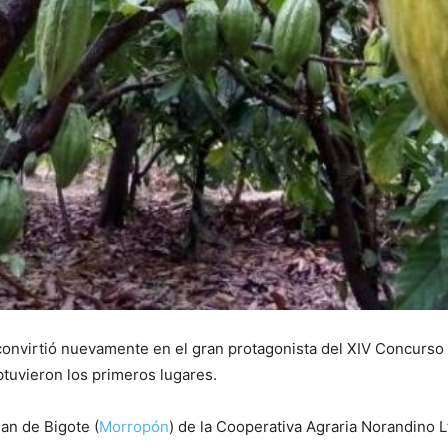
 convirtió nuevamente en el gran protagonista del XIV Concurso
btuvieron los primeros lugares.
an de Bigote (
Morropón
) de la Cooperativa Agraria Norandino Lt