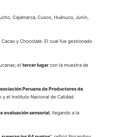
cho, Cajamarca, Cusco, Huánuco, Junín,
Cacao y Chocolate. El cual fue gestionado
ucanas; el
tercer lugar
con la muestra de
sociación Peruana de Productores de
 el Instituto Nacional de Calidad.
e evaluación sensorial
, llegando a la
e
superan los 64 puntos
”, refirió Norandino.