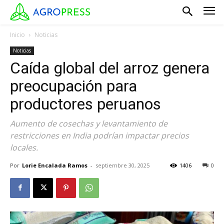
Inicio
Noticias
Noticias
Caída global del arroz genera
preocupación para
productores peruanos
Aumento de cosechas y levantamiento de
restricciones en India podrían impactar precios
locales.
Por
Lorie Encalada Ramos
-
septiembre 30, 2025
1406
0