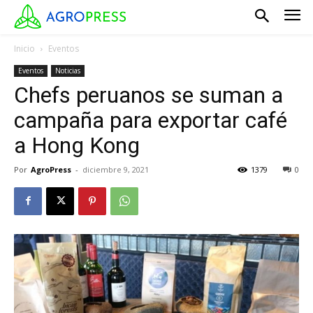
Inicio
Eventos
Eventos
Noticias
Chefs peruanos se suman a
campaña para exportar café
a Hong Kong
Por
AgroPress
-
diciembre 9, 2021
1379
0