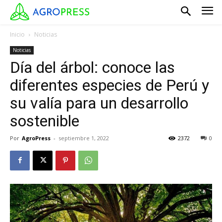
Inicio
Noticias
Noticias
Día del árbol: conoce las
diferentes especies de Perú y
su valía para un desarrollo
sostenible
Por
AgroPress
-
septiembre 1, 2022
2372
0