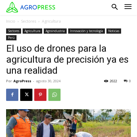
Inicio
Sectores
Agricultura
Sectores
Agricultura
Agroindustria
Innovación y tecnología
Noticias
Perú
El uso de drones para la
agricultura de precisión ya es
una realidad
Por
AgroPress
-
agosto 30, 2024
2022
0