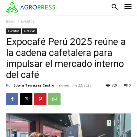
Inicio
Eventos
Eventos
Noticias
Expocafé Perú 2025 reúne a
la cadena cafetalera para
impulsar el mercado interno
del café
Por
Edwin Terrazas Castro
-
noviembre 22, 2025
759
0