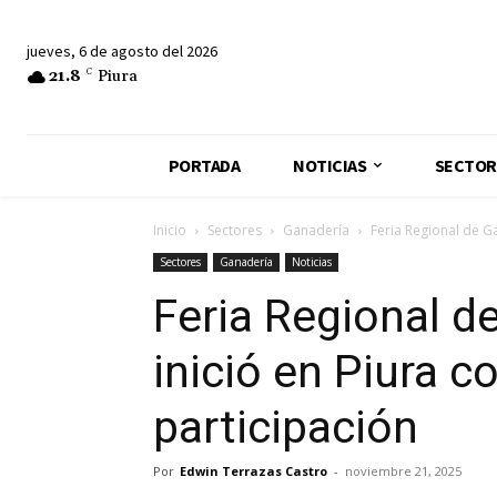
jueves, 6 de agosto del 2026
21.8
C
Piura
PORTADA
NOTICIAS
SECTOR
Inicio
Sectores
Ganadería
Feria Regional de G
Sectores
Ganadería
Noticias
Feria Regional d
inició en Piura c
participación
Por
Edwin Terrazas Castro
-
noviembre 21, 2025