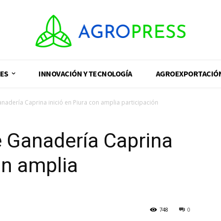
ES
INNOVACIÓN Y TECNOLOGÍA
AGROEXPORTACIÓ
anadería Caprina inició en Piura con amplia participación
e Ganadería Caprina
on amplia
748
0