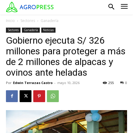
Inicio
Sectores
Ganadería
Sectores
Ganadería
Noticias
Gobierno ejecuta S/ 326
millones para proteger a más
de 2 millones de alpacas y
ovinos ante heladas
Por
Edwin Terrazas Castro
-
mayo 10, 2026
255
0