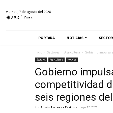
viernes, 7 de agosto del 2026
30.4
C
Piura
PORTADA
NOTICIAS
SECTOR
Inicio
Sectores
Agricultura
Gobierno impulsa el
Sectores
Agricultura
Noticias
Gobierno impulsa
competitividad d
seis regiones del
Por
Edwin Terrazas Castro
-
mayo 17, 2026