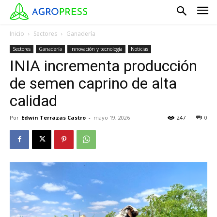
Inicio
Sectores
Ganadería
Sectores
Ganadería
Innovación y tecnología
Noticias
INIA incrementa producción
de semen caprino de alta
calidad
Por
Edwin Terrazas Castro
-
mayo 19, 2026
247
0